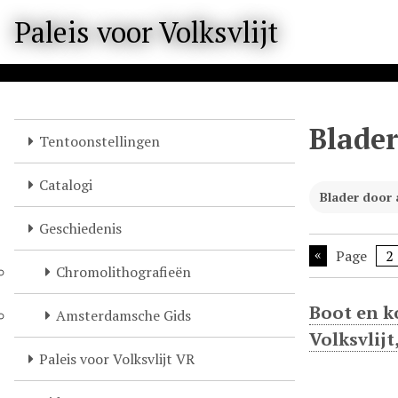
M
Paleis voor Volksvlijt
e
t
e
e
n
Blader
n
Tentoonstellingen
a
a
Catalogi
Blader door 
r
b
Geschiedenis
e
Page
l
Chromolithografieën
a
n
Boot en k
Amsterdamsche Gids
g
Volksvlij
r
Paleis voor Volksvlijt VR
i
j