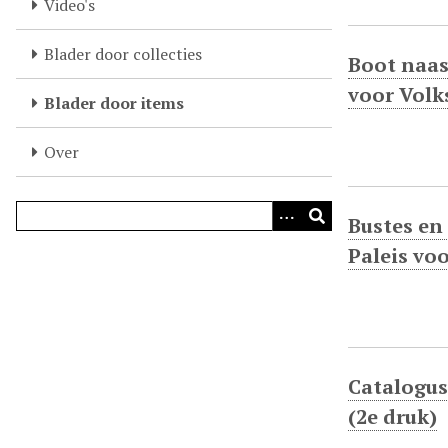
Video's
k
s
Blader door collecties
Boot naas
t
e
voor Volk
Blader door items
c
o
Over
n
t
e
Bustes en
n
Paleis vo
t
Catalogus
(2e druk)