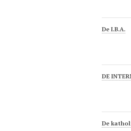
De I.B.A.
DE INTER
De katholi