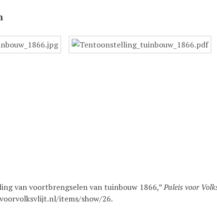
n
ling van voortbrengselen van tuinbouw 1866,”
Paleis voor Volks
svoorvolksvlijt.nl/items/show/26
.