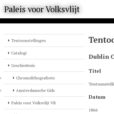
M
Paleis voor Volksvlijt
e
t
e
e
n
Tento
n
Tentoonstellingen
a
a
Catalogi
Dublin 
r
b
Geschiedenis
e
Titel
l
Chromolithografieën
a
Tentoonstell
n
Amsterdamsche Gids
g
Datum
r
Paleis voor Volksvlijt VR
i
1866
j