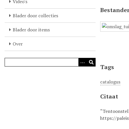
Video's
k
Bestande
s
Blader door collecties
t
e
Blader door items
c
o
Over
n
t
e
Tags
n
t
catalogus
Citaat
“Tentoonstel
https://palei