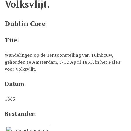
Volksvlijt.
k
s
t
Dublin Core
e
c
Titel
o
n
t
Wandelingen op de Tentoonstelling van Tuinbouw,
e
gehouden te Amsterdam, 7-12 April 1865, in het Paleis
n
voor Volksvlijt.
t
Datum
1865
Bestanden