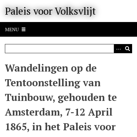
M
Paleis voor Volksvlijt
e
t
e
MENU
e
n
n
a
a
Wandelingen op de
r
b
Tentoonstelling van
e
l
Tuinbouw, gehouden te
a
n
Amsterdam, 7-12 April
g
r
1865, in het Paleis voor
i
j